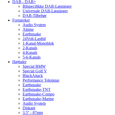
DAB - DAB+
Bilspecifikke DAB-Løsninger
Universale DAB-Løsninger
DAB-Tilbehør
Forstærker
Audio System
Alpine
Earthquake
24Volt-Lastbil
1-Kanal-Monoblok
2-Kanals
4-Kanals
5-6-Kanals
Højttaler
Special BMW
Special Golf V
BlackAttack
Performance Teknique
Earthquake
Earthquake-TNT
Earthquake-Compo
Earthquake-Marine
Audio System
Diskant
3.5'' - 87mm