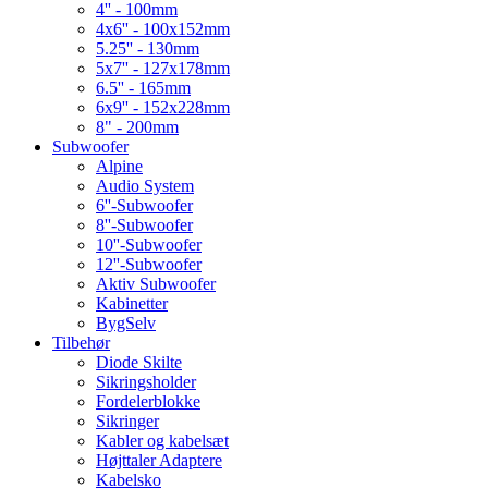
4'' - 100mm
4x6'' - 100x152mm
5.25'' - 130mm
5x7'' - 127x178mm
6.5'' - 165mm
6x9'' - 152x228mm
8" - 200mm
Subwoofer
Alpine
Audio System
6''-Subwoofer
8''-Subwoofer
10''-Subwoofer
12''-Subwoofer
Aktiv Subwoofer
Kabinetter
BygSelv
Tilbehør
Diode Skilte
Sikringsholder
Fordelerblokke
Sikringer
Kabler og kabelsæt
Højttaler Adaptere
Kabelsko