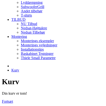
Lyddæmpning
SubwooferGrill
Andet tilbehør
T-shirts
TILBUD
NU Tilbud
Nedsat-Højttalere
Nedsat-Tilbehør
Montering
Monterings eksempler
Monterings vejledninger
Installationstips
Baskabinet Tegninger
Thiele Small Parametre
Kurv
Kurv
Din kurv er tom!
Fortsæt