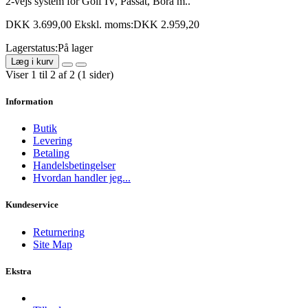
2-vejs system for Golf IV, Passat, Bora m..
DKK 3.699,00
Ekskl. moms:DKK 2.959,20
Lagerstatus:På lager
Læg i kurv
Viser 1 til 2 af 2 (1 sider)
Information
Butik
Levering
Betaling
Handelsbetingelser
Hvordan handler jeg...
Kundeservice
Returnering
Site Map
Ekstra