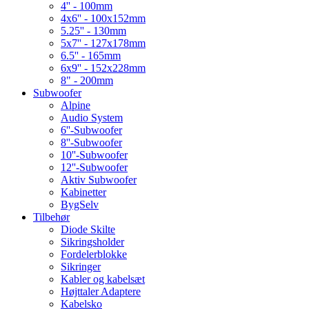
4'' - 100mm
4x6'' - 100x152mm
5.25'' - 130mm
5x7'' - 127x178mm
6.5'' - 165mm
6x9'' - 152x228mm
8" - 200mm
Subwoofer
Alpine
Audio System
6''-Subwoofer
8''-Subwoofer
10''-Subwoofer
12''-Subwoofer
Aktiv Subwoofer
Kabinetter
BygSelv
Tilbehør
Diode Skilte
Sikringsholder
Fordelerblokke
Sikringer
Kabler og kabelsæt
Højttaler Adaptere
Kabelsko