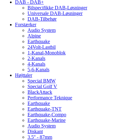
DAB - DAB+
Bilspecifikke DAB-Løsninger
Universale DAB-Løsninger
DAB-Tilbehør
Forstærker
Audio System
Alpine
Earthquake
24Volt-Lastbil
1-Kanal-Monoblok
2-Kanals
4-Kanals
5-6-Kanals
Højttaler
Special BMW
Special Golf V
BlackAttack
Performance Teknique
Earthquake
Earthquake-TNT
Earthquake-Compo
Earthquake-Marine
Audio System
Diskant
3.5'' - 87mm