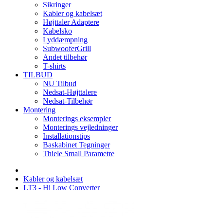
Sikringer
Kabler og kabelsæt
Højttaler Adaptere
Kabelsko
Lyddæmpning
SubwooferGrill
Andet tilbehør
T-shirts
TILBUD
NU Tilbud
Nedsat-Højttalere
Nedsat-Tilbehør
Montering
Monterings eksempler
Monterings vejledninger
Installationstips
Baskabinet Tegninger
Thiele Small Parametre
Kabler og kabelsæt
LT3 - Hi Low Converter