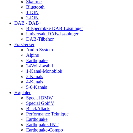
Skærme
Bluetooth
1-DIN
2-DIN
DAB - DAB+
Bilspecifikke DAB-Løsninger
Universale DAB-Løsninger
DAB-Tilbehør
Forstærker
Audio System
Alpine
Earthquake
24Volt-Lastbil
1-Kanal-Monoblok
2-Kanals
4-Kanals
5-6-Kanals
Højttaler
Special BMW
Special Golf V
BlackAttack
Performance Teknique
Earthquake
Earthquake-TNT
Earthquake-Compo