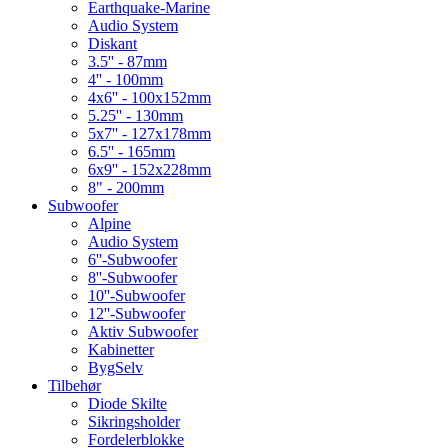
Earthquake-Marine
Audio System
Diskant
3.5'' - 87mm
4'' - 100mm
4x6'' - 100x152mm
5.25'' - 130mm
5x7'' - 127x178mm
6.5'' - 165mm
6x9'' - 152x228mm
8" - 200mm
Subwoofer
Alpine
Audio System
6''-Subwoofer
8''-Subwoofer
10''-Subwoofer
12''-Subwoofer
Aktiv Subwoofer
Kabinetter
BygSelv
Tilbehør
Diode Skilte
Sikringsholder
Fordelerblokke