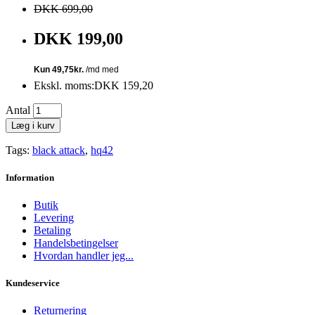
DKK 699,00
DKK 199,00
Ekskl. moms:DKK 159,20
Antal
Læg i kurv
Tags:
black attack
,
hq42
Information
Butik
Levering
Betaling
Handelsbetingelser
Hvordan handler jeg...
Kundeservice
Returnering