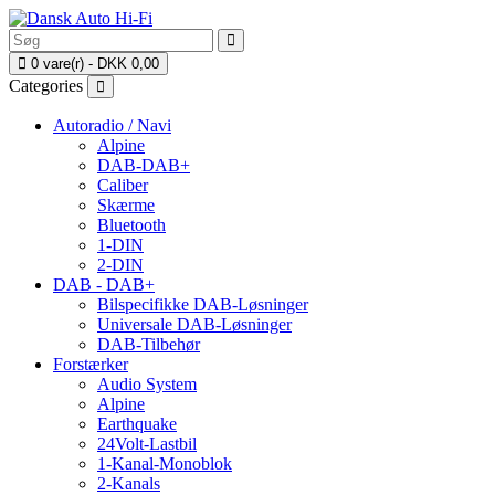
0 vare(r) - DKK 0,00
Categories
Autoradio / Navi
Alpine
DAB-DAB+
Caliber
Skærme
Bluetooth
1-DIN
2-DIN
DAB - DAB+
Bilspecifikke DAB-Løsninger
Universale DAB-Løsninger
DAB-Tilbehør
Forstærker
Audio System
Alpine
Earthquake
24Volt-Lastbil
1-Kanal-Monoblok
2-Kanals