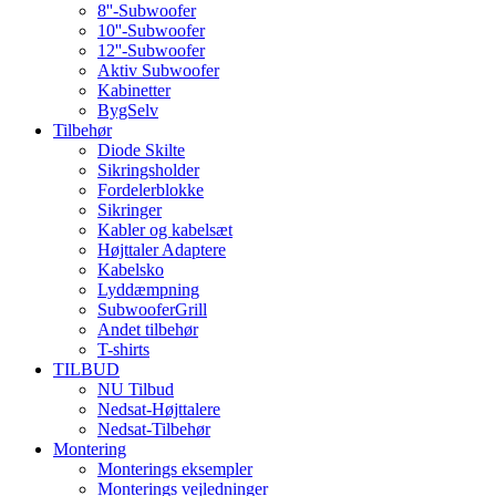
8''-Subwoofer
10''-Subwoofer
12''-Subwoofer
Aktiv Subwoofer
Kabinetter
BygSelv
Tilbehør
Diode Skilte
Sikringsholder
Fordelerblokke
Sikringer
Kabler og kabelsæt
Højttaler Adaptere
Kabelsko
Lyddæmpning
SubwooferGrill
Andet tilbehør
T-shirts
TILBUD
NU Tilbud
Nedsat-Højttalere
Nedsat-Tilbehør
Montering
Monterings eksempler
Monterings vejledninger