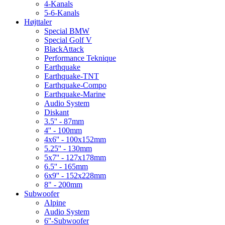
4-Kanals
5-6-Kanals
Højttaler
Special BMW
Special Golf V
BlackAttack
Performance Teknique
Earthquake
Earthquake-TNT
Earthquake-Compo
Earthquake-Marine
Audio System
Diskant
3.5'' - 87mm
4'' - 100mm
4x6'' - 100x152mm
5.25'' - 130mm
5x7'' - 127x178mm
6.5'' - 165mm
6x9'' - 152x228mm
8" - 200mm
Subwoofer
Alpine
Audio System
6''-Subwoofer