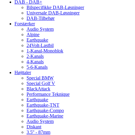
DAB - DAB+
Bilspecifikke DAB-Løsninger
Universale DAB-Løsninger
DAB-Tilbehør
Forstærker
Audio System
Alpine
Earthquake
24Volt-Lastbil
1-Kanal-Monoblok
2-Kanals
4-Kanals
5-6-Kanals
Højttaler
Special BMW
Special Golf V
BlackAttack
Performance Teknique
Earthquake
Earthquake-TNT
Earthquake-Compo
Earthquake-Marine
Audio System
Diskant
3.5'' - 87mm