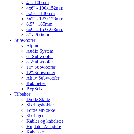
4'' - 100mm
4x6'' - 100x152mm
5.25'' - 130mm
5x7'' - 127x178mm
6.5'' - 165mm
6x9'' - 152x228mm
8" - 200mm
Subwoofer
Alpine
Audio System
6''-Subwoofer
8''-Subwoofer
10''-Subwoofer
12''-Subwoofer
Aktiv Subwoofer
Kabinetter
BygSelv
Tilbehør
Diode Skilte
Sikringsholder
Fordelerblokke
Sikringer
Kabler og kabelsæt
Højttaler Adaptere
Kabelsko