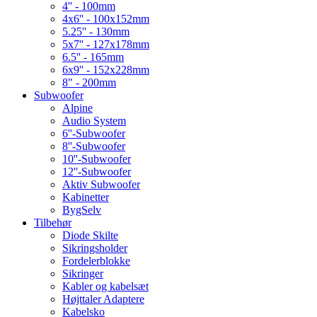
4'' - 100mm
4x6'' - 100x152mm
5.25'' - 130mm
5x7'' - 127x178mm
6.5'' - 165mm
6x9'' - 152x228mm
8" - 200mm
Subwoofer
Alpine
Audio System
6''-Subwoofer
8''-Subwoofer
10''-Subwoofer
12''-Subwoofer
Aktiv Subwoofer
Kabinetter
BygSelv
Tilbehør
Diode Skilte
Sikringsholder
Fordelerblokke
Sikringer
Kabler og kabelsæt
Højttaler Adaptere
Kabelsko