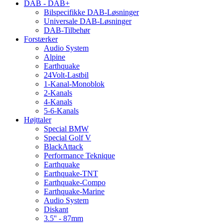
DAB - DAB+
Bilspecifikke DAB-Løsninger
Universale DAB-Løsninger
DAB-Tilbehør
Forstærker
Audio System
Alpine
Earthquake
24Volt-Lastbil
1-Kanal-Monoblok
2-Kanals
4-Kanals
5-6-Kanals
Højttaler
Special BMW
Special Golf V
BlackAttack
Performance Teknique
Earthquake
Earthquake-TNT
Earthquake-Compo
Earthquake-Marine
Audio System
Diskant
3.5'' - 87mm