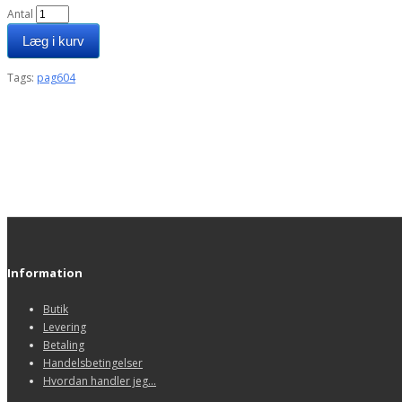
Antal
Læg i kurv
Tags:
pag604
Information
Butik
Levering
Betaling
Handelsbetingelser
Hvordan handler jeg...