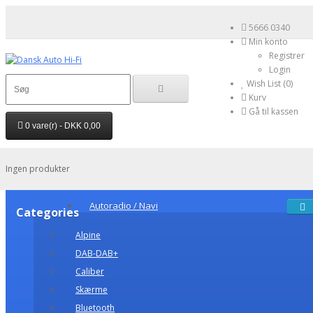
5666 0340
Min konto
Registrer
Login
Wish List (0)
Kurv
Gå til kassen
0 vare(r) - DKK 0,00
Ingen produkter
Autoradio / Navi
Categories
Alpine
DAB-DAB+
Caliber
Skærme
Bluetooth