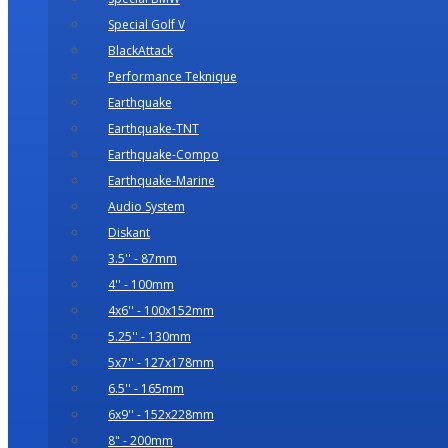
Special Golf V
BlackAttack
Performance Teknique
Earthquake
Earthquake-TNT
Earthquake-Compo
Earthquake-Marine
Audio System
Diskant
3.5'' - 87mm
4'' - 100mm
4x6'' - 100x152mm
5.25'' - 130mm
5x7'' - 127x178mm
6.5'' - 165mm
6x9'' - 152x228mm
8" - 200mm