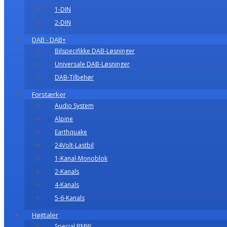
1-DIN
2-DIN
DAB - DAB+
Bilspecifikke DAB-Løsninger
Universale DAB-Løsninger
DAB-Tilbehør
Forstærker
Audio System
Alpine
Earthquake
24Volt-Lastbil
1-Kanal-Monoblok
2-Kanals
4-Kanals
5-6-Kanals
Højttaler
Special BMW