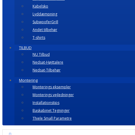
Kabelsko
Lyddæmpning
SubwooferGrill
Andet tilbehør
T-shirts
TILBUD
NU Tilbud
Nedsat-Højttalere
Nedsat-Tilbehør
Montering
Monterings eksempler
Monterings vejledninger
Installationstips
Baskabinet Tegninger
Thiele Small Parametre