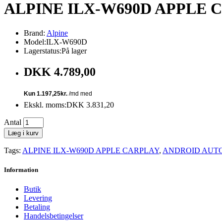
ALPINE ILX-W690D APPLE C
Brand:
Alpine
Model:ILX-W690D
Lagerstatus:På lager
DKK 4.789,00
Ekskl. moms:DKK 3.831,20
Antal
Læg i kurv
Tags:
ALPINE ILX-W690D APPLE CARPLAY
,
ANDROID AUTO 
Information
Butik
Levering
Betaling
Handelsbetingelser