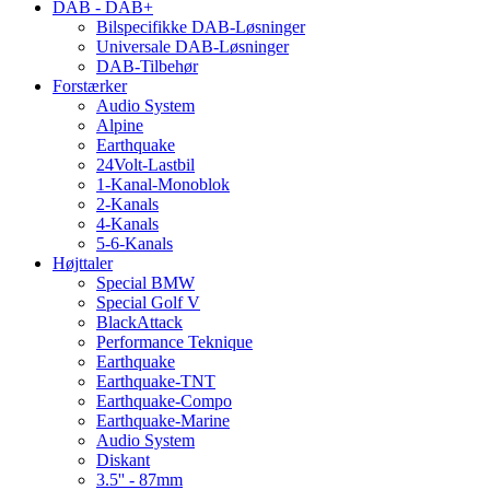
DAB - DAB+
Bilspecifikke DAB-Løsninger
Universale DAB-Løsninger
DAB-Tilbehør
Forstærker
Audio System
Alpine
Earthquake
24Volt-Lastbil
1-Kanal-Monoblok
2-Kanals
4-Kanals
5-6-Kanals
Højttaler
Special BMW
Special Golf V
BlackAttack
Performance Teknique
Earthquake
Earthquake-TNT
Earthquake-Compo
Earthquake-Marine
Audio System
Diskant
3.5'' - 87mm