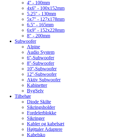
4'' - 100mm
4x6'' - 100x152mm
5.25'' - 130mm
5x7'' - 127x178mm
6.5'' - 165mm
6x9'' - 152x228mm
8" - 200mm
Subwoofer
Alpine
Audio System
6''-Subwoofer
8''-Subwoofer
10''-Subwoofer
12''-Subwoofer
Aktiv Subwoofer
Kabinetter
BygSelv
Tilbehør
Diode Skilte
Sikringsholder
Fordelerblokke
Sikringer
Kabler og kabelsæt
Højttaler Adaptere
Kabelsko