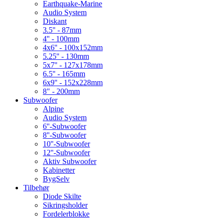
Earthquake-Marine
Audio System
Diskant
3.5'' - 87mm
4'' - 100mm
4x6'' - 100x152mm
5.25'' - 130mm
5x7'' - 127x178mm
6.5'' - 165mm
6x9'' - 152x228mm
8" - 200mm
Subwoofer
Alpine
Audio System
6''-Subwoofer
8''-Subwoofer
10''-Subwoofer
12''-Subwoofer
Aktiv Subwoofer
Kabinetter
BygSelv
Tilbehør
Diode Skilte
Sikringsholder
Fordelerblokke