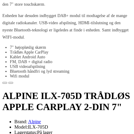
den 7" store touchskærm.
Enheden har desuden indbygget DAB+ modul til modtagelse af de mange
digitale radiokanaler. USB-video afspilning, HDMI-tilslutning og den
nyeste Bluetooth-teknologi er ligeledes at finde i enheden. Samt indbygget
WIFI-modul.
7" højopløslig skærm
Trådløs Apple CarPlay
Kablet Android Auto
FM, DAB + digital radio
USB videoafspilning
Bluetooth håndfri og lyd streaming
Wifi modul
ALPINE ILX-705D TRÅDLØS
APPLE CARPLAY 2-DIN 7"
Brand:
Alpine
Model:ILX-705D
Lagerstatus:På lager