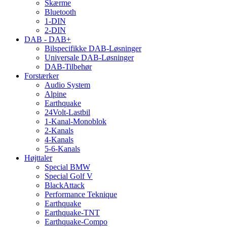
Skærme
Bluetooth
1-DIN
2-DIN
DAB - DAB+
Bilspecifikke DAB-Løsninger
Universale DAB-Løsninger
DAB-Tilbehør
Forstærker
Audio System
Alpine
Earthquake
24Volt-Lastbil
1-Kanal-Monoblok
2-Kanals
4-Kanals
5-6-Kanals
Højttaler
Special BMW
Special Golf V
BlackAttack
Performance Teknique
Earthquake
Earthquake-TNT
Earthquake-Compo