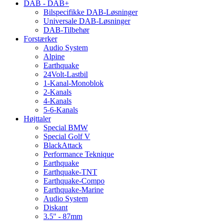
DAB - DAB+
Bilspecifikke DAB-Løsninger
Universale DAB-Løsninger
DAB-Tilbehør
Forstærker
Audio System
Alpine
Earthquake
24Volt-Lastbil
1-Kanal-Monoblok
2-Kanals
4-Kanals
5-6-Kanals
Højttaler
Special BMW
Special Golf V
BlackAttack
Performance Teknique
Earthquake
Earthquake-TNT
Earthquake-Compo
Earthquake-Marine
Audio System
Diskant
3.5'' - 87mm