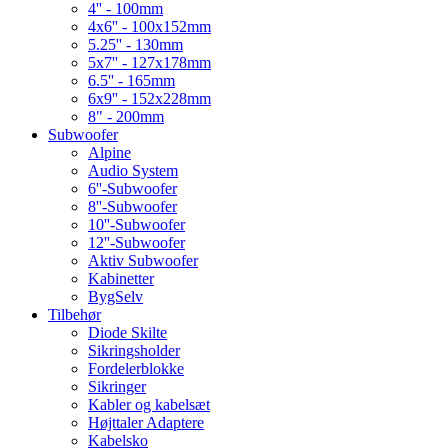
4'' - 100mm
4x6'' - 100x152mm
5.25'' - 130mm
5x7'' - 127x178mm
6.5'' - 165mm
6x9'' - 152x228mm
8" - 200mm
Subwoofer
Alpine
Audio System
6''-Subwoofer
8''-Subwoofer
10''-Subwoofer
12''-Subwoofer
Aktiv Subwoofer
Kabinetter
BygSelv
Tilbehør
Diode Skilte
Sikringsholder
Fordelerblokke
Sikringer
Kabler og kabelsæt
Højttaler Adaptere
Kabelsko