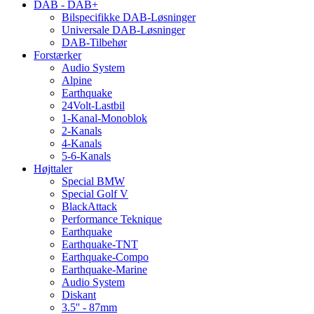
DAB - DAB+
Bilspecifikke DAB-Løsninger
Universale DAB-Løsninger
DAB-Tilbehør
Forstærker
Audio System
Alpine
Earthquake
24Volt-Lastbil
1-Kanal-Monoblok
2-Kanals
4-Kanals
5-6-Kanals
Højttaler
Special BMW
Special Golf V
BlackAttack
Performance Teknique
Earthquake
Earthquake-TNT
Earthquake-Compo
Earthquake-Marine
Audio System
Diskant
3.5'' - 87mm