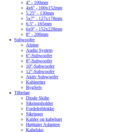
4'' - 100mm
4x6'' - 100x152mm
5.25'' - 130mm
5x7'' - 127x178mm
6.5'' - 165mm
6x9'' - 152x228mm
8" - 200mm
Subwoofer
Alpine
Audio System
6''-Subwoofer
8''-Subwoofer
10''-Subwoofer
12''-Subwoofer
Aktiv Subwoofer
Kabinetter
BygSelv
Tilbehør
Diode Skilte
Sikringsholder
Fordelerblokke
Sikringer
Kabler og kabelsæt
Højttaler Adaptere
Kabelsko