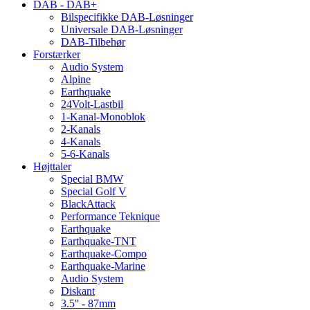
DAB - DAB+
Bilspecifikke DAB-Løsninger
Universale DAB-Løsninger
DAB-Tilbehør
Forstærker
Audio System
Alpine
Earthquake
24Volt-Lastbil
1-Kanal-Monoblok
2-Kanals
4-Kanals
5-6-Kanals
Højttaler
Special BMW
Special Golf V
BlackAttack
Performance Teknique
Earthquake
Earthquake-TNT
Earthquake-Compo
Earthquake-Marine
Audio System
Diskant
3.5'' - 87mm