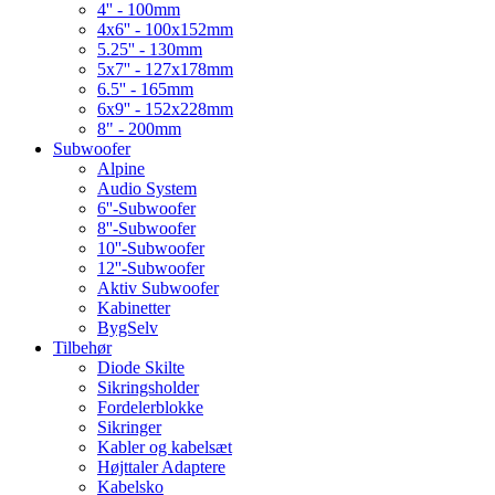
4'' - 100mm
4x6'' - 100x152mm
5.25'' - 130mm
5x7'' - 127x178mm
6.5'' - 165mm
6x9'' - 152x228mm
8" - 200mm
Subwoofer
Alpine
Audio System
6''-Subwoofer
8''-Subwoofer
10''-Subwoofer
12''-Subwoofer
Aktiv Subwoofer
Kabinetter
BygSelv
Tilbehør
Diode Skilte
Sikringsholder
Fordelerblokke
Sikringer
Kabler og kabelsæt
Højttaler Adaptere
Kabelsko