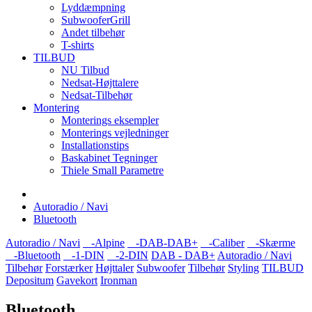
Lyddæmpning
SubwooferGrill
Andet tilbehør
T-shirts
TILBUD
NU Tilbud
Nedsat-Højttalere
Nedsat-Tilbehør
Montering
Monterings eksempler
Monterings vejledninger
Installationstips
Baskabinet Tegninger
Thiele Small Parametre
Autoradio / Navi
Bluetooth
Autoradio / Navi
-Alpine
-DAB-DAB+
-Caliber
-Skærme
-Bluetooth
-1-DIN
-2-DIN
DAB - DAB+
Autoradio / Navi
Tilbehør
Forstærker
Højttaler
Subwoofer
Tilbehør
Styling
TILBUD
Depositum
Gavekort
Ironman
Bluetooth