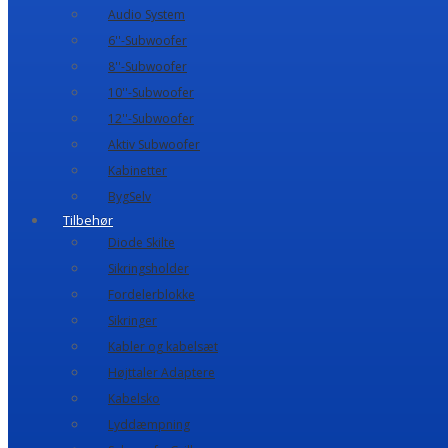
Audio System
6''-Subwoofer
8''-Subwoofer
10''-Subwoofer
12''-Subwoofer
Aktiv Subwoofer
Kabinetter
BygSelv
Tilbehør
Diode Skilte
Sikringsholder
Fordelerblokke
Sikringer
Kabler og kabelsæt
Højttaler Adaptere
Kabelsko
Lyddæmpning