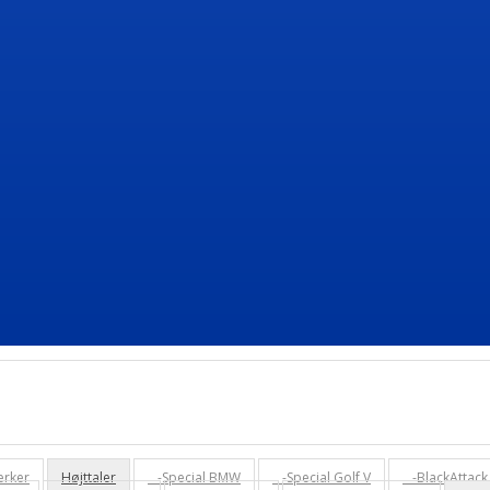
ærker
Højttaler
-Special BMW
-Special Golf V
-BlackAttack