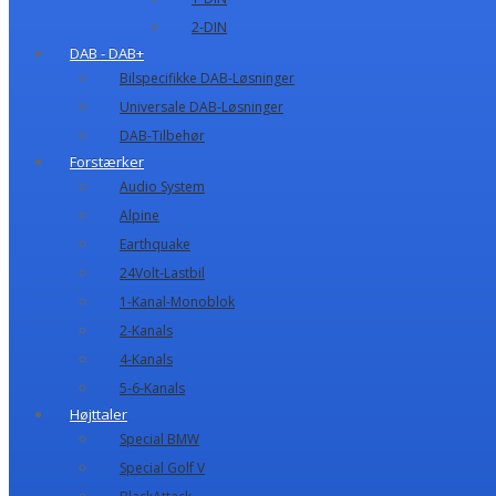
2-DIN
DAB - DAB+
Bilspecifikke DAB-Løsninger
Universale DAB-Løsninger
DAB-Tilbehør
Forstærker
Audio System
Alpine
Earthquake
24Volt-Lastbil
1-Kanal-Monoblok
2-Kanals
4-Kanals
5-6-Kanals
Højttaler
Special BMW
Special Golf V