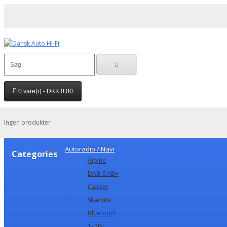
0 vare(r) - DKK 0,00
Ingen produkter
Autoradio / Navi
Categories
Alpine
DAB-DAB+
Caliber
Skærme
Bluetooth
1-DIN