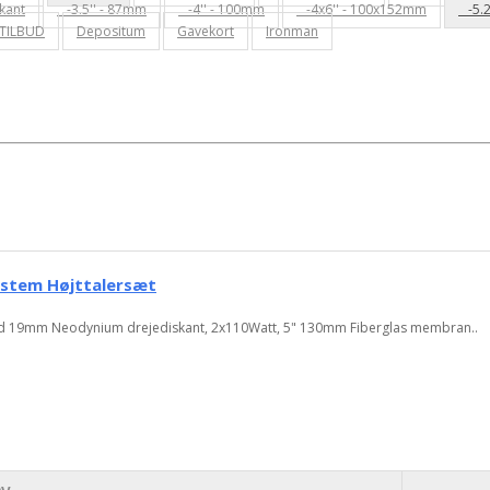
kant
-3.5'' - 87mm
-4'' - 100mm
-4x6'' - 100x152mm
-5.2
TILBUD
Depositum
Gavekort
Ironman
ystem Højttalersæt
ed 19mm Neodynium drejediskant, 2x110Watt, 5" 130mm Fiberglas membran..