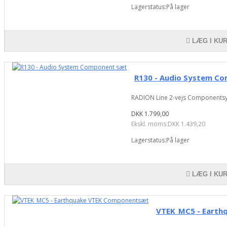
Lagerstatus:På lager
LÆG I KU
R130 - Audio System C
RADION Line 2-vejs Componentsys
DKK 1.799,00
Ekskl. moms:DKK 1.439,20
Lagerstatus:På lager
LÆG I KU
VTEK_MC5 - Eart