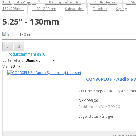
Earthquake-Compo
-Earthquake-Marine
-Audio System
-Dis
152x228mm
-8" - 200mm
Subwoofer
Tilbehør
Styling
5.25'' - 130mm
Produktsammenlign (0)
Sorter efter:
Vis:
CO130PLUS - Audio S
CO Line 2-vejs Coaxialsystem m
DKK 999,00
Ekskl. moms:DKK 799,20
Lagerstatus:På lager