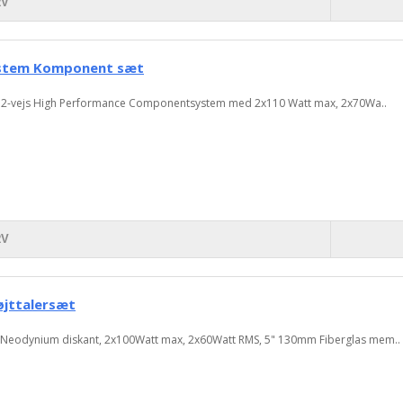
RV
ystem Komponent sæt
2-vejs High Performance Componentsystem med 2x110 Watt max, 2x70Wa..
RV
jttalersæt
Neodynium diskant, 2x100Watt max, 2x60Watt RMS, 5" 130mm Fiberglas mem..