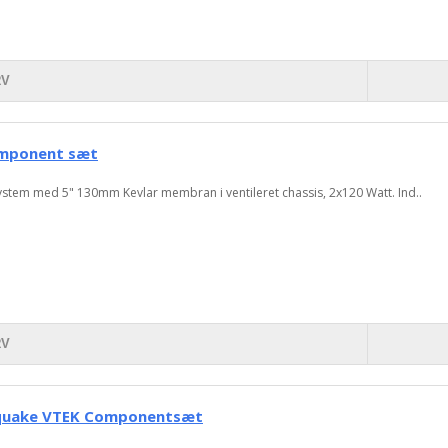
RV
omponent sæt
tem med 5" 130mm Kevlar membran i ventileret chassis, 2x120 Watt. Ind..
RV
hquake VTEK Componentsæt