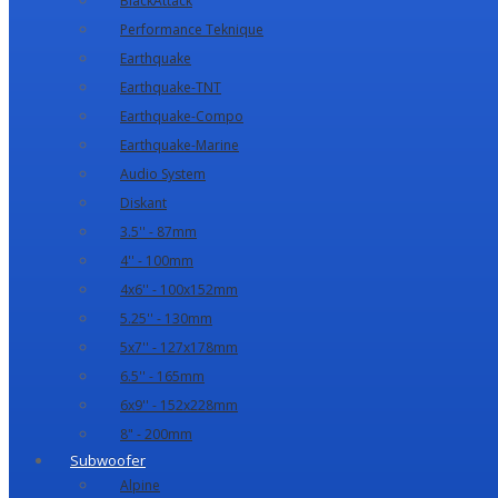
BlackAttack
Performance Teknique
Earthquake
Earthquake-TNT
Earthquake-Compo
Earthquake-Marine
Audio System
Diskant
3.5'' - 87mm
4'' - 100mm
4x6'' - 100x152mm
5.25'' - 130mm
5x7'' - 127x178mm
6.5'' - 165mm
6x9'' - 152x228mm
8" - 200mm
Subwoofer
Alpine