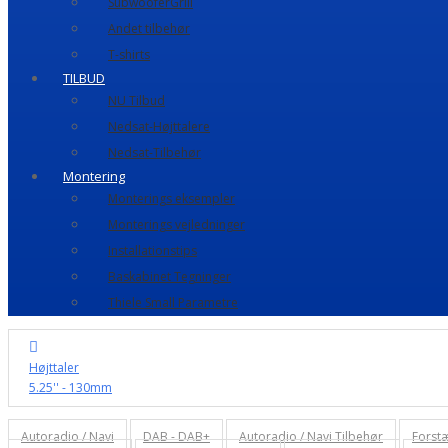
SubwooferGrill
Andet tilbehør
T-shirts
TILBUD
NU Tilbud
Nedsat-Højttalere
Nedsat-Tilbehør
Montering
Monterings eksempler
Monterings vejledninger
Installationstips
Baskabinet Tegninger
Thiele Small Parametre
Højttaler
5.25'' - 130mm
Autoradio / Navi
DAB - DAB+
Autoradio / Navi Tilbehør
Forst