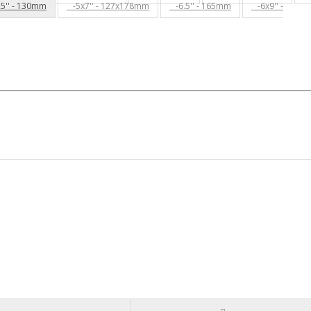
5'' - 130mm
-5x7'' - 127x178mm
-6.5'' - 165mm
-6x9'' -